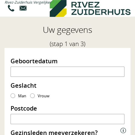
Rivez-Zuiderhuis Vergelijker
U maakt gebruikt van een oude versie van
Internet Explorer.
Uw gegevens
Onze website is geoptimaliseerd voor Internet
Explorer 10 en hoger. Wij raden u aan uw browser te
(stap 1 van 3)
upgraden naar de laatste versie.
Waarom u zou moeten upgraden?
Geboortedatum
Veiliger
Sneller
Geslacht
Nieuwste technieken
Man
Vrouw
Postcode
Upgrade Internet Explorer
Gezinsleden meeverzekeren?