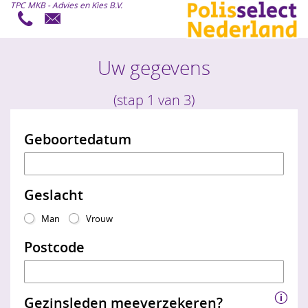
TPC MKB - Advies en Kies B.V.
U maakt gebruikt van een oude versie van
Internet Explorer.
Uw gegevens
Onze website is geoptimaliseerd voor Internet
Explorer 10 en hoger. Wij raden u aan uw browser te
(stap 1 van 3)
upgraden naar de laatste versie.
Waarom u zou moeten upgraden?
Geboortedatum
Veiliger
Sneller
Geslacht
Nieuwste technieken
Man
Vrouw
Postcode
Upgrade Internet Explorer
Gezinsleden meeverzekeren?