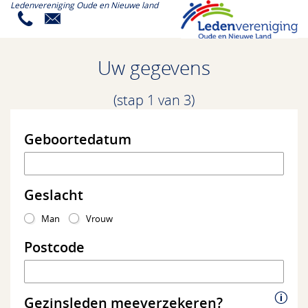
Ledenvereniging Oude en Nieuwe land
U maakt gebruikt van een oude versie van
Internet Explorer.
Uw gegevens
Onze website is geoptimaliseerd voor Internet
Explorer 10 en hoger. Wij raden u aan uw browser te
(stap 1 van 3)
upgraden naar de laatste versie.
Waarom u zou moeten upgraden?
Geboortedatum
Veiliger
Sneller
Geslacht
Nieuwste technieken
Man
Vrouw
Postcode
Upgrade Internet Explorer
Gezinsleden meeverzekeren?